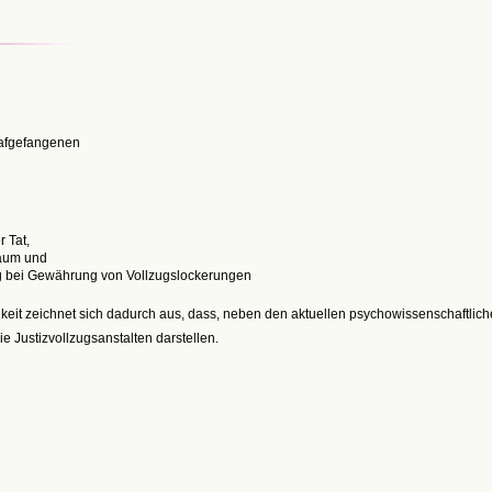
rafgefangenen
 Tat,
raum und
ng bei Gewährung von Vollzugslockerungen
keit zeichnet sich dadurch aus, dass, neben den aktuellen psychowissenschaftlic
e Justizvollzugsanstalten darstellen.