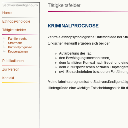
Tätigkeitsfelder
Home
Ethnopsychologie
KRIMINALPROGNOSE
Tätigkeitsfelder
Zentrale ethnopsychologische Unterschiede bei St
Familienrecht
Strafrecht
türkischer Herkunft ergeben sich bei der
Kriminalprognose
Kooperationen
Aufarbeitung der Tat,
den Bewälti
gungsmechanismen,
Publikationen
dem familiären Kontext nach Begehung einer
dem kulturspezifischen sozialen Empfangs
Zur Person
evtl. Blutrachefehden bzw. deren Fortführu
Kontakt
Meine kriminalprognostische Sachverständigentätig
Hintergründe eine wichtige Entscheidungshilfe für di