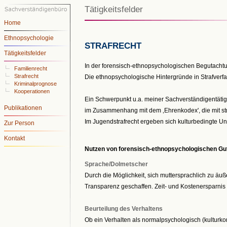
Tätigkeitsfelder
Home
Ethnopsychologie
STRAFRECHT
Tätigkeitsfelder
In der forensisch-ethnopsychologischen Begutachtu
Familienrecht
Strafrecht
Die ethnopsychologische Hintergründe in Strafverfah
Kriminalprognose
Kooperationen
Ein Schwerpunkt u.a. meiner Sachverständigentätig
Publikationen
im Zusammenhang mit dem ‚Ehrenkodex', die mit st
Im Jugendstrafrecht ergeben sich kulturbedingte Unt
Zur Person
Kontakt
Nutzen von forensisch-ethnopsychologischen Gu
Sprache/Dolmetscher
Durch die Möglichkeit, sich muttersprachlich zu äu
Transparenz geschaffen. Zeit- und Kostenersparni
Beurteilung des Verhaltens
Ob ein Verhalten als normalpsychologisch (kulturkonf