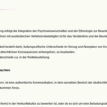
ng erfolgt die Integration der Psychowissenschaften und der Ethnologie zur Beant
ren mit ausländischen Verfahrensbeteiligten ist für das Verständnis und die Beurte
keit besteht darin, kulturspezifische Unterschiede im Vorzug und Akzeptanz von K
rafrechtlichen Konsequenzen einhergehen, zu bearbeiten.
erschiede v.a. in der Reifebeurteilung.
tachten
ßern, ist eine authentische Kommunikation, in dem sensiblen Bereich der strafrecht
s kommen hinzu.
orm) in der Herkunftskultur zu bewerten ist, oder ob es sich um eine Belastungsstör