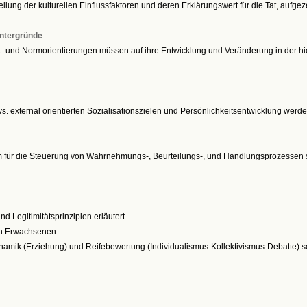
lung der kulturellen Einflussfaktoren und deren Erklärungswert für die Tat, aufgeze
intergründe
t- und Normorientierungen müssen auf ihre Entwicklung und Veränderung in der hie
s. external orientierten Sozialisationszielen und Persönlichkeitsentwicklung werd
 für die Steuerung von Wahrnehmungs-, Beurteilungs-, und Handlungsprozessen s
 Legitimitätsprinzipien erläutert.
gen Erwachsenen
namik (Erziehung) und Reifebewertung (Individualismus-Kollektivismus-Debatte) so